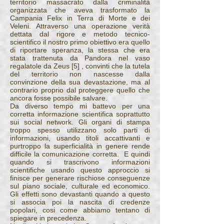
territorio massacrato dalla criminalità
organizzata che aveva trasformato la
Campania Felix in Terra di Morte e dei
Veleni. Attraverso una operazione verità
dettata dal rigore e metodo tecnico-
scientifico il nostro primo obiettivo era quello
di riportare speranza, la stessa che era
stata trattenuta da Pandora nel vaso
regalatole da Zeus [5] , convinti che la tutela
del territorio non nascesse dalla
convinzione della sua devastazione, ma al
contrario proprio dal proteggere quello che
ancora fosse possibile salvare.
Da diverso tempo mi battevo per una
corretta informazione scientifica soprattutto
sui social network. Gli organi di stampa
troppo spesso utilizzano solo parti di
informazioni, usando titoli accattivanti e
purtroppo la superficialità in genere rende
difficile la comunicazione corretta. E quindi
quando si trascrivono informazioni
scientifiche usando questo approccio si
finisce per generare rischiose conseguenze
sul piano sociale, culturale ed economico.
Gli effetti sono devastanti quando a questo
si associa poi la nascita di credenze
popolari, cosi come abbiamo tentano di
spiegare in precedenza.