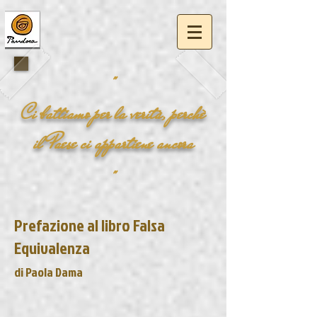
"
Ci battiamo per la
verità
, perchè
il
Paese
ci appartiene ancora
"
Prefazione al libro Falsa
Equivalenza
di Paola Dama