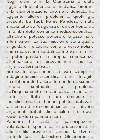
Negli ultimi anni la
Campania
è stata
oggetto di un'attenzione mediatica enorme
e la disinformazione che ne è derivata ha
aggiunto ulteriori problemi a quelli già
presenti. La
Task Force Pandora
è nata
innanzitutto dall’esigenza di un confronto tra
i membri della comunità medico-scientifica,
affinché si potesse portare chiarezza nelle
informazioni. La sua mission è stata quella
di guidare il cittadino comune verso notizie
che si basavano su dati certi e validati oltre
a poter prestare la propria conoscenza
all’attuazione di provvedimenti politico-
organizzativi necessari.
Scienziati appartenenti a vari campi di
indagine tecnico-scientifica hanno interagito
e collaborando tra loro, fornendo ciascuno il
proprio contributo al problema
dell’inquinamento in Campania e ad altre
parti di Italia in un contesto di
multidisciplinarità, hanno potuto realizzare
la stesura di relazioni di sintesi per i diversi
argomenti trattati disponibili sul sito-web
www.taskforcepandora.com
.
Pandora ha visto la partecipazione
volontaria e spontanea di professionisti di
alto profilo provenienti anche da diverse
parti di Italia e dall’estero. Gli aderenti a