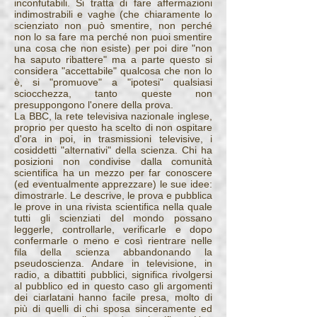
inconfutabili. Si tratta di fare affermazioni
indimostrabili e vaghe (che chiaramente lo
scienziato non può smentire, non perché
non lo sa fare ma perché non puoi smentire
una cosa che non esiste) per poi dire "non
ha saputo ribattere" ma a parte questo si
considera "accettabile" qualcosa che non lo
è, si "promuove" a "ipotesi" qualsiasi
sciocchezza, tanto queste non
presuppongono l'onere della prova.
La BBC, la rete televisiva nazionale inglese,
proprio per questo ha scelto di non ospitare
d'ora in poi, in trasmissioni televisive, i
cosiddetti "alternativi" della scienza. Chi ha
posizioni non condivise dalla comunità
scientifica ha un mezzo per far conoscere
(ed eventualmente apprezzare) le sue idee:
dimostrarle. Le descrive, le prova e pubblica
le prove in una rivista scientifica nella quale
tutti gli scienziati del mondo possano
leggerle, controllarle, verificarle e dopo
confermarle o meno e così rientrare nelle
fila della scienza abbandonando la
pseudoscienza. Andare in televisione, in
radio, a dibattiti pubblici, significa rivolgersi
al pubblico ed in questo caso gli argomenti
dei ciarlatani hanno facile presa, molto di
più di quelli di chi sposa sinceramente ed