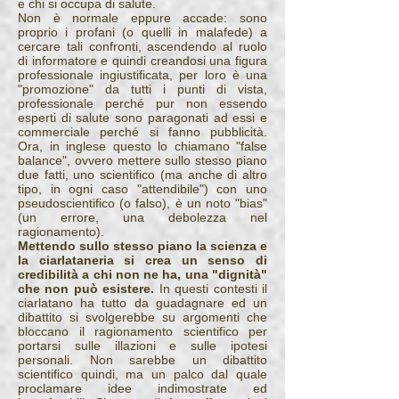
e chi si occupa di salute.
Non è normale eppure accade: sono
proprio i profani (o quelli in malafede) a
cercare tali confronti, ascendendo al ruolo
di informatore e quindi creandosi una figura
professionale ingiustificata, per loro è una
"promozione" da tutti i punti di vista,
professionale perché pur non essendo
esperti di salute sono paragonati ad essi e
commerciale perché si fanno pubblicità.
Ora, in inglese questo lo chiamano "false
balance", ovvero mettere sullo stesso piano
due fatti, uno scientifico (ma anche di altro
tipo, in ogni caso "attendibile") con uno
pseudoscientifico (o falso), è un noto "bias"
(un errore, una debolezza nel
ragionamento).
Mettendo sullo stesso piano la scienza e
la ciarlataneria si crea un senso di
credibilità a chi non ne ha, una "dignità"
che non può esistere.
In questi contesti il
ciarlatano ha tutto da guadagnare ed un
dibattito si svolgerebbe su argomenti che
bloccano il ragionamento scientifico per
portarsi sulle illazioni e sulle ipotesi
personali. Non sarebbe un dibattito
scientifico quindi, ma un palco dal quale
proclamare idee indimostrate ed