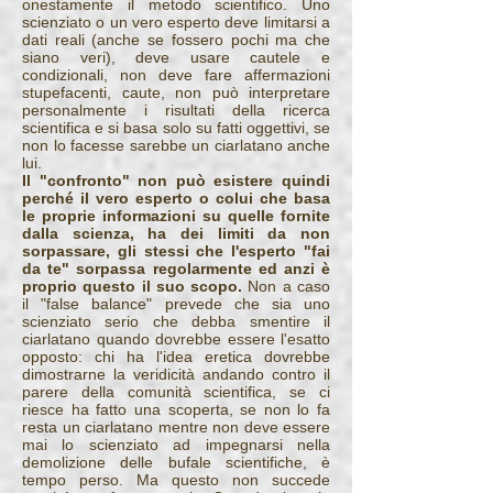
onestamente il metodo scientifico. Uno
scienziato o un vero esperto deve limitarsi a
dati reali (anche se fossero pochi ma che
siano veri), deve usare cautele e
condizionali, non deve fare affermazioni
stupefacenti, caute, non può interpretare
personalmente i risultati della ricerca
scientifica e si basa solo su fatti oggettivi, se
non lo facesse sarebbe un ciarlatano anche
lui.
Il "confronto" non può esistere quindi
perché il vero esperto o colui che basa
le proprie informazioni su quelle fornite
dalla scienza, ha dei limiti da non
sorpassare, gli stessi che l'esperto "fai
da te" sorpassa regolarmente ed anzi è
proprio questo il suo scopo.
Non a caso
il "false balance" prevede che sia uno
scienziato serio che debba smentire il
ciarlatano quando dovrebbe essere l'esatto
opposto: chi ha l'idea eretica dovrebbe
dimostrarne la veridicità andando contro il
parere della comunità scientifica, se ci
riesce ha fatto una scoperta, se non lo fa
resta un ciarlatano mentre non deve essere
mai lo scienziato ad impegnarsi nella
demolizione delle bufale scientifiche, è
tempo perso. Ma questo non succede