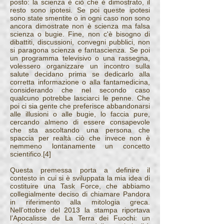
posto: la scienza è ciò che è dimostrato, il
resto sono ipotesi. Se poi queste ipotesi
sono state smentite o in ogni caso non sono
ancora dimostrate non è scienza ma falsa
scienza o bugie. Fine, non c'è bisogno di
dibattiti, discussioni, convegni pubblici, non
si paragona scienza e fantascienza. Se poi
un programma televisivo o una rassegna,
volessero organizzare un incontro sulla
salute decidano prima se dedicarlo alla
corretta informazione o alla fantamedicina,
considerando che nel secondo caso
qualcuno potrebbe lasciarci le penne. Che
poi ci sia gente che preferisce abbandonarsi
alle illusioni o alle bugie, lo faccia pure,
cercando almeno di essere consapevole
che sta ascoltando una persona che
spaccia per realtà ciò che invece non è
nemmeno lontanamente un concetto
scientifico.[4]
Questa premessa porta a definire il
contesto in cui si è sviluppata la mia idea di
costituire una Task Force, che abbiamo
collegialmente deciso di chiamare Pandora
in riferimento alla mitologia greca.
Nell’ottobre del 2013 la stampa riportava
l’Apocalisse de La Terra dei Fuochi: un