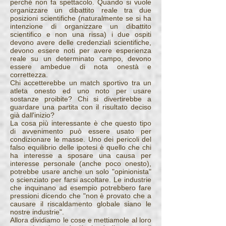
perché non fa spettacolo. Quando si vuole
organizzare un dibattito reale tra due
posizioni scientifiche (naturalmente se si ha
intenzione di organizzare un dibattito
scientifico e non una rissa) i due ospiti
devono avere delle credenziali scientifiche,
devono essere noti per avere esperienza
reale su un determinato campo, devono
essere ambedue di nota onestà e
correttezza.
Chi accetterebbe un match sportivo tra un
atleta onesto ed uno noto per usare
sostanze proibite? Chi si divertirebbe a
guardare una partita con il risultato deciso
già dall'inizio?
La cosa più interessante è che questo tipo
di avvenimento può essere usato per
condizionare le masse. Uno dei pericoli del
falso equilibrio delle ipotesi è quello che chi
ha interesse a sposare una causa per
interesse personale (anche poco onesto),
potrebbe usare anche un solo "opinionista"
o scienziato per farsi ascoltare. Le industrie
che inquinano ad esempio potrebbero fare
pressioni dicendo che "non è provato che a
causare il riscaldamento globale siano le
nostre industrie".
Allora dividiamo le cose e mettiamole al loro