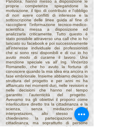
Pandora, hanno messo a disposizione le
proprie competenze spiegandone la
motivazione, il tipo di contributo e l’obbligo
di non avere conflitti di interesse e la
sottoscrizione delle linee guida al fine di
raccogliere l’informazione tecnico-medico-
scientifica messa a disposizione ed
analizzarla criticamente. Tutto questo è
stato possibile attraverso una call che io ho
lanciato su facebook e poi successivamente
all’interesse individuale dei professionisti
che si sono resi disponibili e di cui io ho
avuto modo di curarne il lavoro. Una
menzione speciale va all’ Ing. Vincenzo
Romanello, che ho avuto la fortuna di
conoscere quando la mia idea era ancora in
fase embrionale. Insieme abbiamo deciso la
struttura del progetto e per anni mi ha
affiancato nei momenti duri, nelle revisioni e
nelle decisioni che hanno nel tempo
garantito l’autenticità del progetto.
Avevamo tra gli obiettivi il proporci come
interlocutore diretto tra la cittadinanza e la
scienza, senza mediazioni ed
interpretazioni, allo stesso tempo
chiedevamo la partecipazione della
cittadinanza, ma soprattutto di persone
competenti che potessero collaborare e