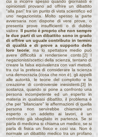
cui si incorre spesso quando giornalisti e
opinionisti provano ad offrire un dibattito
“alla pari” tra un punto di vista scientifico ed
uno negazionista. Molto spesso la parte
avversaria non dispone di vere prove, o
presenta prove insufficienti o di dubbio
valore.
Il punto è proprio che non sempre
le due parti di un dibattito sono in grado
di offrire un uguale contributo in termini
di qualità e di prove a supporto delle
loro teorie
; ma lo spettatore medio può
avere difficoltà a rendersene conto.[2] I
negazionisti/scettici della scienza, tentano di
creare la falsa equivalenza con vari metodi,
tra cui la pretesa di considerare la scienza
una democrazia (cosa che non è), gli appelli
alle autorità, le teorie del complotto e la
creazione di controversie inesistenti.[3] In
sostanza, quando si pone a confronto una
persona incompetente ed un esperto in
materia in qualsiasi dibattito, il problema è
che per "bilanciare" le affermazioni di quella
persona non servirebbe chiamare un
esperto o un addetto ai lavori, è un
confronto già sbagliato in partenza. Se si
parla di medicina si chiama un medico, se si
parla di fisica un fisico e così via. Non è
normale un dibattito medico tra un profano