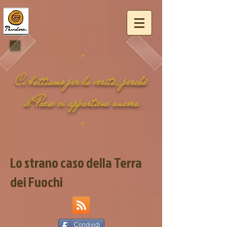
"
Ci battiamo per la
verità
, perchè
il
Paese
ci appartiene ancora
"
Lo strano caso della Terra
dei Fuochi
Condividi