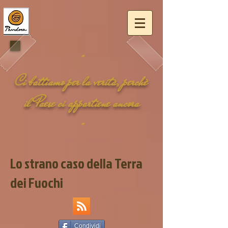
"
Ci battiamo per la
verità
, perchè
il
Paese
ci appartiene ancora
"
Lo strano caso della Terra
dei Fuochi
Condividi