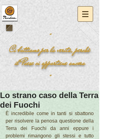
"
Ci battiamo per la
verità
, perchè
il
Paese
ci appartiene ancora
"
Lo strano caso della Terra
dei Fuochi
È incredibile come in tanti si sbattono 
per risolvere la penosa questione della 
Terra dei Fuochi da anni eppure i 
problemi rimangono gli stessi e tutto 