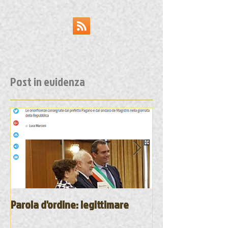
Post in evidenza
Parola d'ordine: legittimare
Due pesi e due m