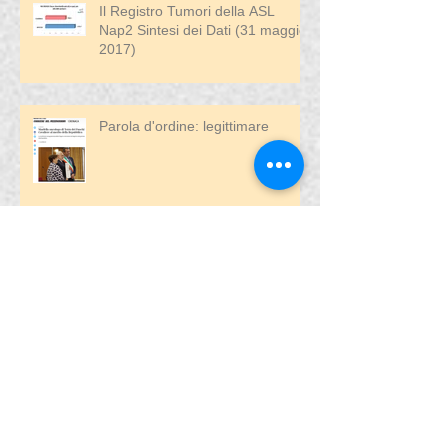
Il Registro Tumori della ASL
Nap2 Sintesi dei Dati (31 maggio
2017)
Parola d'ordine: legittimare
La gara dei numeri: uso errato
delle SDO
I testimonials